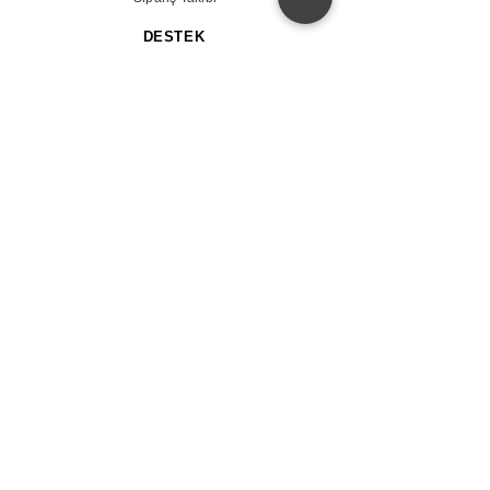
DESTEK
Destek Merkezi
İletişim
Proje
Ral Kataloğu
ÜRÜN
Fiber Saksı
Metal Saksı
Ahşap Saksı
Dekoratif Saksı
Ayaklı Saksı
Paslanmaz Saksı
ŞİRKET
Hakkımızda
Gizlilik Kuralları
Bültenler