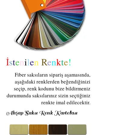
İ
s
t
e
n
i
l
e
n
R
e
n
k
t
e
!
Fiber saksıların sipariş aşamasında,
aşağıdaki renklerden beğendiğinizi
seçip, renk kodunu bize bildirmeniz
durumunda saksılarınız sizin seçtiğiniz
renkte imal edilecektir.
Ahşap Saksı Renk Kartelası