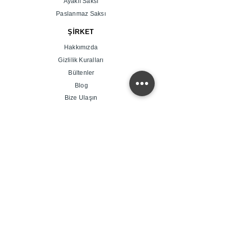
Ayaklı Saksı
Paslanmaz Saksı
ŞİRKET
Hakkımızda
Gizlilik Kuralları
Bültenler
Blog
Bize Ulaşın
Site Haritası
Firmamız Saksıla; Siz değerli müşterilerimizin
taleplerine uygun olarak, verimliliğe önem veren
modern standartlarda ve tasarım yeniliklerine açık,
müşteri merkezli üretim yapmayı kendimize ilke
edinmiş olup, kaliteyi tecrübe ve teknolojiyle
bütünleştirerek uygun fiyatlarla sizlere hizmet