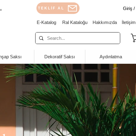
.
Giriş 
TEKLİF AL
E-Katalog
Ral Kataloğu
Hakkımızda
İletişim
hşap Saksı
Dekoratif Saksı
Aydınlatma