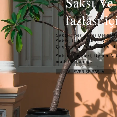
Saksı Ve
fazlası iç
Saksı,Fiber Saksı,Dekorat
Saksı, Işıklı Saksı, Beton
Çeşitlerinin online satış pl
Saksı Modelleri, Uygun Sak
model seçeneği.
ALIŞVERİŞE BAŞLA