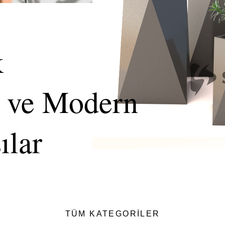
k
dern
ar
TÜM KATEGORİLER