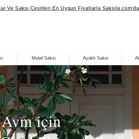
ılar Ve Saksı Çesitleri En Uygun Fiyatlarla Saksila.com'da
sı
Metal Saksı
Ayaklı Saksı
A
 Avm için