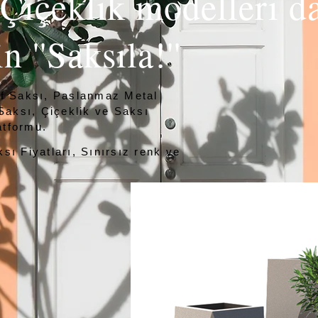
 Çiçeklik modelleri d
in ''Saksıla!''
if Saksı, Paslanmaz Metal
 Saksı, Çiçeklik ve Saksı
atformu.
sı Fiyatları, Sınırsız renk ve