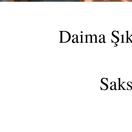
Daima Şı
ve Mo
Saksıl